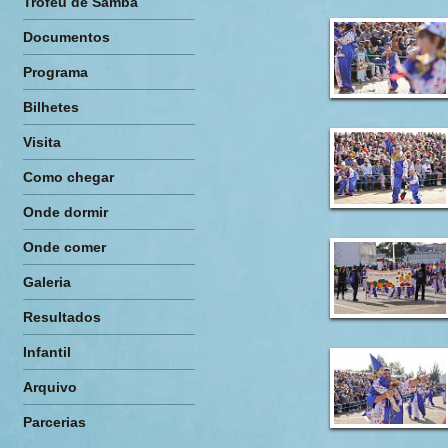
Troféu de Samba
Documentos
Programa
Bilhetes
Visita
Como chegar
Onde dormir
Onde comer
Galeria
Resultados
Infantil
Arquivo
Parcerias