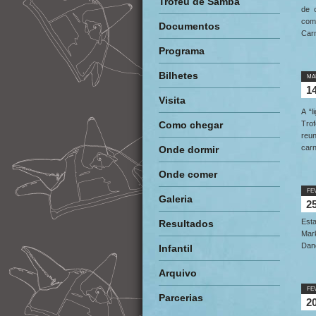
Troféu de Samba
de 
comu
Documentos
Carn
Programa
Bilhetes
MA
1
Visita
A “
Como chegar
Trof
reu
carn
Onde dormir
Onde comer
FE
Galeria
2
Est
Resultados
Mark
Dand
Infantil
Arquivo
FE
Parcerias
2