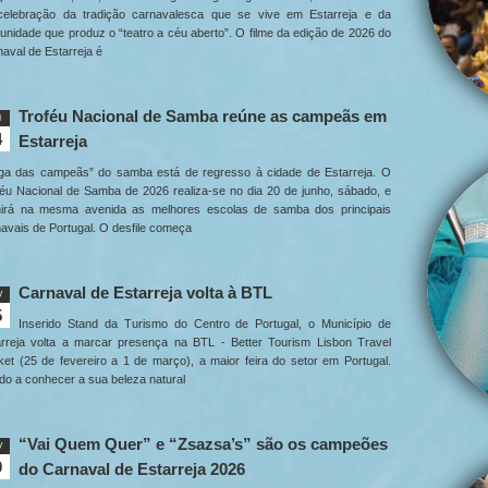
celebração da tradição carnavalesca que se vive em Estarreja e da
nidade que produz o “teatro a céu aberto”. O filme da edição de 2026 do
aval de Estarreja é
Troféu Nacional de Samba reúne as campeãs em
I
4
Estarreja
liga das campeãs” do samba está de regresso à cidade de Estarreja. O
éu Nacional de Samba de 2026 realiza-se no dia 20 de junho, sábado, e
nirá na mesma avenida as melhores escolas de samba dos principais
avais de Portugal. O desfile começa
Carnaval de Estarreja volta à BTL
V
5
Inserido Stand da Turismo do Centro de Portugal, o Município de
arreja volta a marcar presença na BTL - Better Tourism Lisbon Travel
et (25 de fevereiro a 1 de março), a maior feira do setor em Portugal.
o a conhecer a sua beleza natural
“Vai Quem Quer” e “Zsazsa’s” são os campeões
V
0
do Carnaval de Estarreja 2026