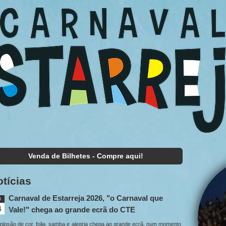
Venda de Bilhetes - Compre aqui!
tícias
Carnaval de Estarreja 2026, "o Carnaval que
N
4
Vale!" chega ao grande ecrã do CTE
plosão de cor, folia, samba e alegria chega ao grande ecrã, num momento