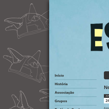
Início
História
No
Associação
JU
2
Grupos
A ex