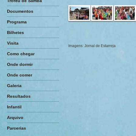
Troféu de Samba
Documentos
Programa
Bilhetes
Visita
Imagens: Jornal de Estarreja
Como chegar
Onde dormir
Onde comer
Galeria
Resultados
Infantil
Arquivo
Parcerias