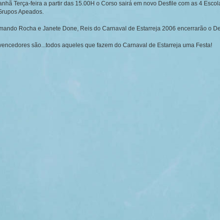
nhã Terça-feira a partir das 15.00H o Corso sairá em novo Desfile com as 4 Esco
Grupos Apeados.
mando Rocha e Janete Done, Reis do Carnaval de Estarreja 2006 encerrarão o Des
vencedores são...todos aqueles que fazem do Carnaval de Estarreja uma Festa!