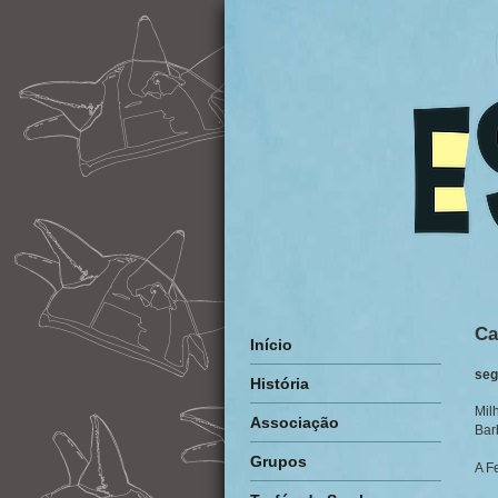
Ca
Início
seg
História
Mil
Associação
Bar
Grupos
A F