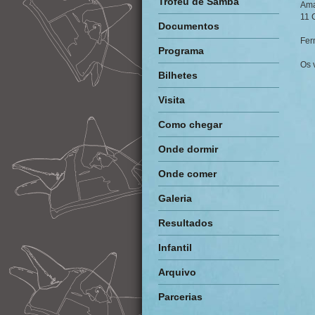
Troféu de Samba
Ama
11 
Documentos
Fer
Programa
Os 
Bilhetes
Visita
Como chegar
Onde dormir
Onde comer
Galeria
Resultados
Infantil
Arquivo
Parcerias