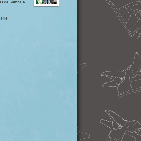
las de Samba e
file.