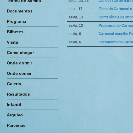
Troféu de Samba
segunda, 23
Concessão de bares
terça, 17
Filme do Carnaval e
Documentos
sexta, 13
Conferência de impr
Programa
sexta, 13
Programa do Carnav
Bilhetes
sexta, 6
Carnaval escolhe Re
Visita
sexta, 6
Orçamento do Carnav
Como chegar
Onde dormir
Onde comer
Galeria
Resultados
Infantil
Arquivo
Parcerias